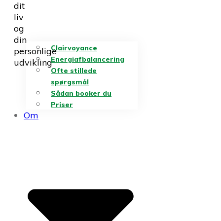
dit
liv
og
din
Clairvoyance
personlige
Energiafbalancering
udvikling
Ofte stillede
spørgsmål
Sådan booker du
Priser
Om