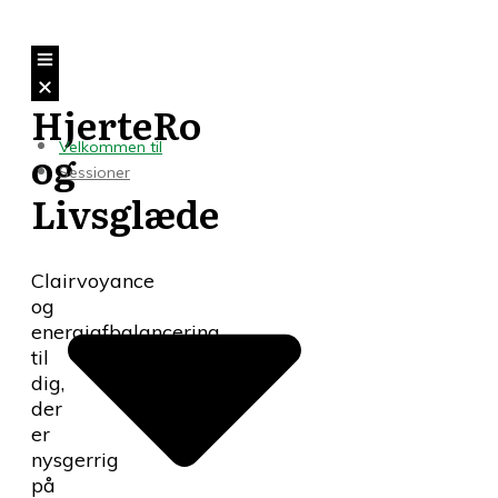
HjerteRo
Velkommen til
og
Sessioner
Livsglæde
Clairvoyance
og
energiafbalancering
til
dig,
der
er
nysgerrig
på