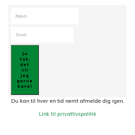
Ja
tak,
det
vil
jeg
gerne
have!
Du kan til hver en tid nemt afmelde dig igen.
Link til privatlivspolitik